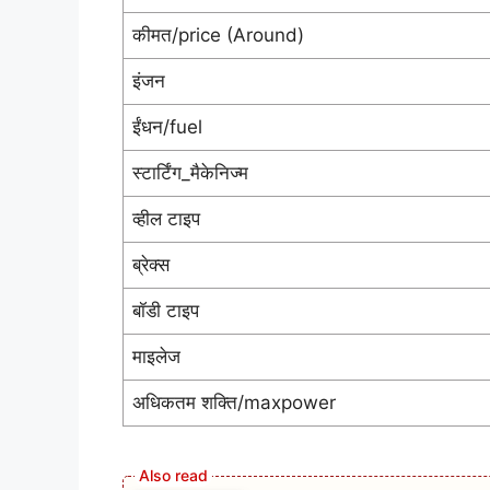
कीमत/price (Around)
इंजन
ईंधन/fuel
स्टार्टिंग_मैकेनिज्म
व्हील टाइप
ब्रेक्स
बॉडी टाइप
माइलेज
अधिकतम शक्ति/maxpower