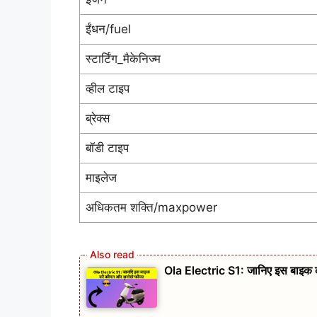
ईंधन/fuel
स्टार्टिंग_मैकेनिज्म
व्हील टाइप
ब्रेक्स
बॉडी टाइप
माइलेज
अधिकतम शक्ति/maxpower
Ola Electric S1: जानिए इस बाइक